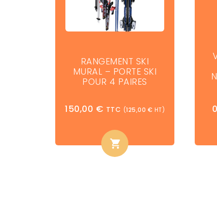
RANGEMENT SKI
MURAL – PORTE SKI
N
POUR 4 PAIRES
150,00
€
TTC
(
125,00
€
HT)