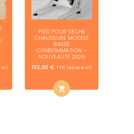
T
PIED POUR SECHE
CHAUSSURE MODELE
I
BASSE
CONSOMMATION –
NOUVEAUTE 2026
132,00
€
TTC
€
HT)
(
110,00
€
HT)