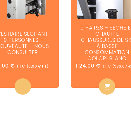
9 PAIRES – SÈCHE E
VESTIAIRE SECHANT
CHAUFFE
10 PERSONNES –
CHAUSSURES DE SK
OUVEAUTE – NOUS
À BASSE
CONSULTER
CONSOMMATION
COLORI BLANC
0,00
€
1124,00
€
TTC
TTC
(
0,00
€
HT)
(
936,67