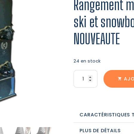
Rangement mu
ski et snowbo
NOUVEAUTE
24 en stock
quantité
AJO
de
Rangement
mural
pour
CARACTÉRISTIQUES 
9
PLUS DE DÉTAILS
paires