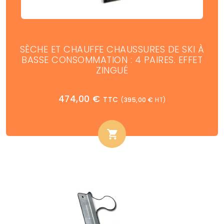
SÈCHE ET CHAUFFE CHAUSSURES DE SKI À
BASSE CONSOMMATION : 4 PAIRES. EFFET
ZINGUÉ
474,00
€
TTC
(
395,00
€
HT)