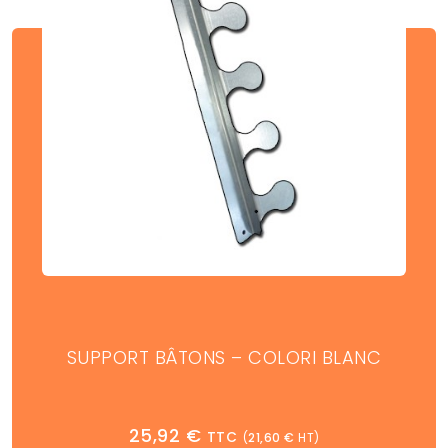
SUPPORT BÂTONS – COLORI BLANC
25,92
€
TTC
(
21,60
€
HT)