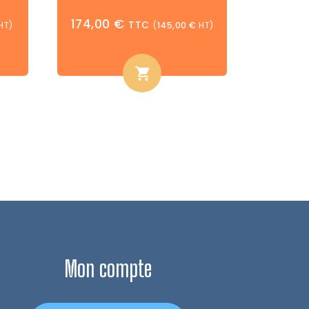
174,00
€
TTC
HT)
(
145,00
€
HT)
Mon compte