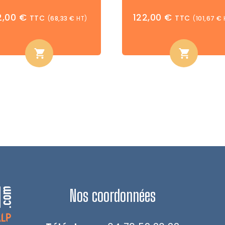
2,00
€
122,00
€
TTC
TTC
(
68,33
€
HT)
(
101,67
€
Nos coordonnées