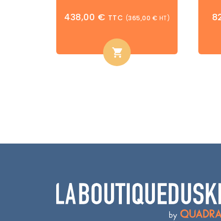
438,00
€
8
TTC
(
365,00
€
HT)