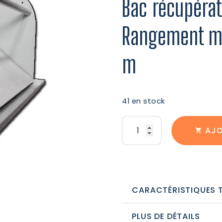
Bac récupérat
Rangement mur
m
41 en stock
quantité
AJO
de
Bac
récupérateur
d'eau
CARACTÉRISTIQUES 
pour
PLUS DE DÉTAILS
Rangement