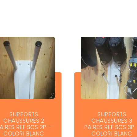
SUPPORTS
SUPPORTS
CHAUSSURES 2
CHAUSSURES 3
AIRES REF SCS 2P -
PAIRES REF SCS 3P 
COLORI BLANC
COLORI BLANC