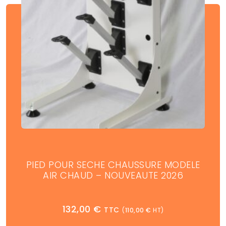
PIED POUR SECHE CHAUSSURE MODELE
AIR CHAUD – NOUVEAUTE 2026
132,00
€
TTC
(
110,00
€
HT)