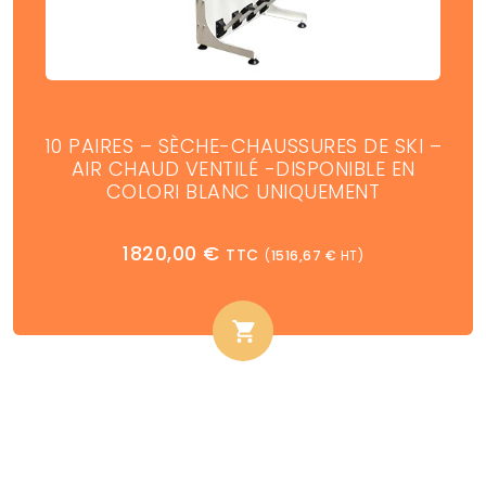
10 PAIRES – SÈCHE-CHAUSSURES DE SKI –
AIR CHAUD VENTILÉ -DISPONIBLE EN
COLORI BLANC UNIQUEMENT
1820,00
€
TTC
(
1516,67
€
HT)