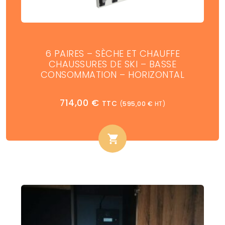
6 PAIRES – SÈCHE ET CHAUFFE
CHAUSSURES DE SKI – BASSE
CONSOMMATION – HORIZONTAL
714,00
€
TTC
(
595,00
€
HT)